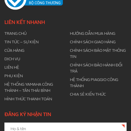
LIÊN KẾT NHANH
TRANG CHỦ
HƯỚNG DẪN MUA HÀNG
TIN TỨC – SỰ KIỆN
CHÍNH SÁCH GIAO HÀNG
CỬA HÀNG
CHÍNH SÁCH BẢO MẬT THÔNG
TIN
DỊCH VỤ
CHÍNH SÁCH BẢO HÀNH ĐỔI
LIÊN HỆ
TRẢ
PHỤ KIỆN
HỆ THỐNG PIAGGIO CÔNG
HỆ THỐNG YAMAHA CÔNG
THÀNH
THÀNH – TÂN THÁI BÌNH
CHIA SẺ KIẾN THỨC
HÌNH THỨC THANH TOÁN
ĐĂNG KÝ NHẬN TIN