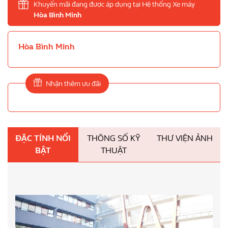
Khuyến mãi đang được áp dụng tại Hệ thống Xe máy
Hòa Bình Minh
Hòa Bình Minh
Nhận thêm ưu đãi
ĐẶC TÍNH NỔI
THÔNG SỐ KỸ
THƯ VIỆN ẢNH
BẬT
THUẬT