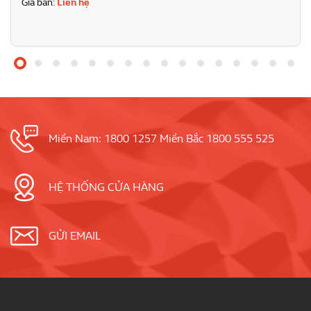
Giá bán:
Liên hệ
Miền Nam: 1800 1257 Miền Bắc 1800 555 525
HỆ THỐNG CỬA HÀNG
GỬI EMAIL