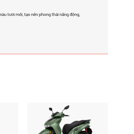
vận hành êm mượt trên mọi cung đường.