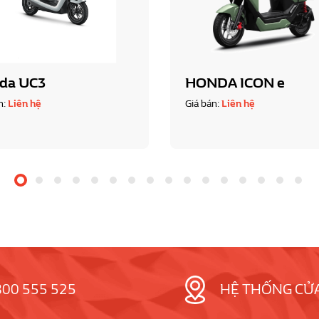
da UC3
HONDA ICON e
n:
Liên hệ
Giá bán:
Liên hệ
800 555 525
HỆ THỐNG CỬ