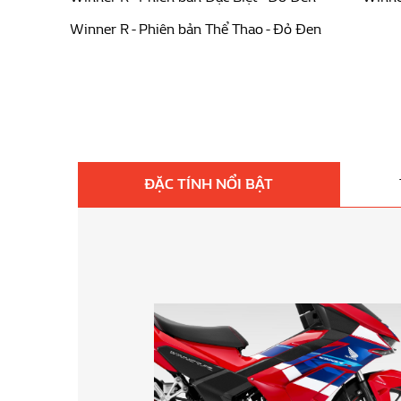
Winner R - Phiên bản Thể Thao - Đỏ Đen
ĐẶC TÍNH NỔI BẬT
dạng, đậm chất thể thao, tôn vinh cá tính riêng của từng tay lái:
“chiến binh đường đua” CBR1000RR-R, mang đến diện mạo mạnh
): Ấn tượng với bộ tem sắc nét trải dài từ đầu đến thân xe, làm