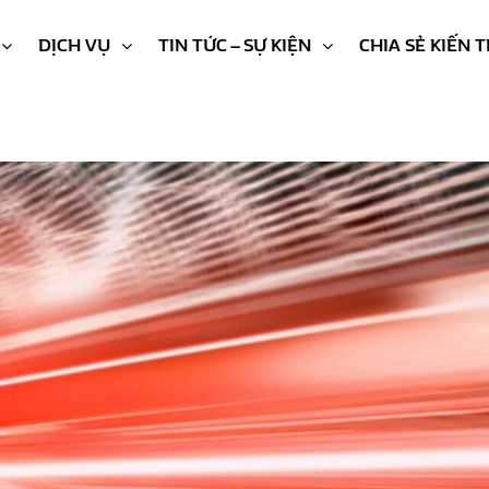
DỊCH VỤ
TIN TỨC – SỰ KIỆN
CHIA SẺ KIẾN 