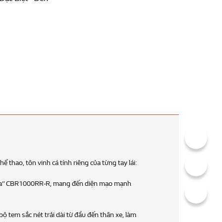
thao
 của những mẫu siêu mô tô thể thao cao cấp với thiết kế đầu xe mạnh mẽ, 
tích hợp gọn vào đuôi, kết hợp cùng thân sau thon gọn tạo nên diện mạo c
 xe được tối ưu theo nguyên lý khí động học với các đường nét liền mạch, dứ