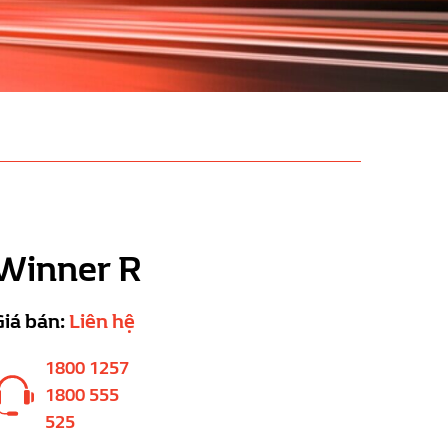
Winner R
Giá bán:
Liên hệ
1800 1257
1800 555
525