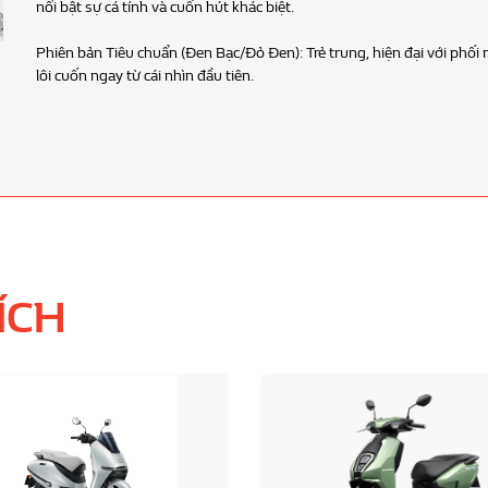
xe lướt gió nhẹ nhàng và 
ÍCH