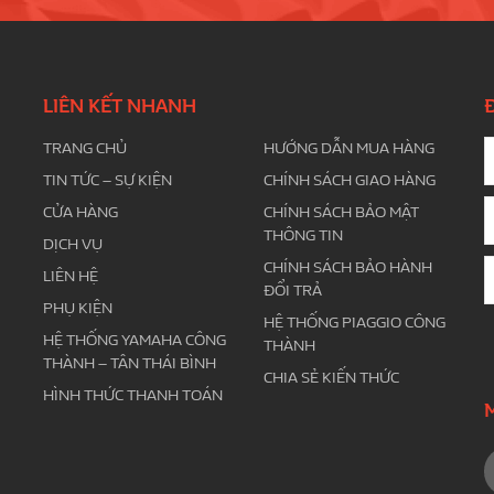
LIÊN KẾT NHANH
TRANG CHỦ
HƯỚNG DẪN MUA HÀNG
TIN TỨC – SỰ KIỆN
CHÍNH SÁCH GIAO HÀNG
CỬA HÀNG
CHÍNH SÁCH BẢO MẬT
THÔNG TIN
DỊCH VỤ
CHÍNH SÁCH BẢO HÀNH
LIÊN HỆ
ĐỔI TRẢ
PHỤ KIỆN
HỆ THỐNG PIAGGIO CÔNG
HỆ THỐNG YAMAHA CÔNG
THÀNH
THÀNH – TÂN THÁI BÌNH
CHIA SẺ KIẾN THỨC
HÌNH THỨC THANH TOÁN