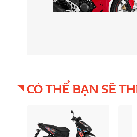
, hiện đại với phối màu tươi mới, tạo nên phong thái năng động,
CÓ THỂ BẠN SẼ TH
Bán
chạy