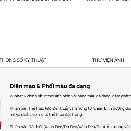
THÔNG SỐ KỸ THUẬT
THƯ VIỆN ẢNH
Thiết kế siêu thể 
Winner R tái hiện hình ảnh
Phần tay nắm được tinh tế 
hiện đại. Bên cạnh đó, thân