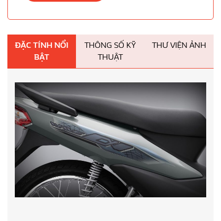
ĐẶC TÍNH NỔI
THÔNG SỐ KỸ
THƯ VIỆN ẢNH
BẬT
THUẬT