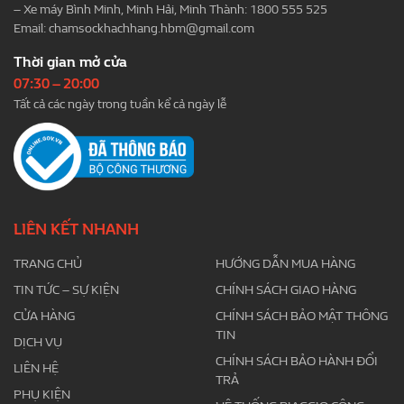
– Xe máy Bình Minh, Minh Hải, Minh Thành: 1800 555 525
Email:
chamsockhachhang.hbm@gmail.com
Thời gian mở cửa
07:30 – 20:00
Tất cả các ngày trong tuần kể cả ngày lễ
LIÊN KẾT NHANH
TRANG CHỦ
HƯỚNG DẪN MUA HÀNG
TIN TỨC – SỰ KIỆN
CHÍNH SÁCH GIAO HÀNG
CỬA HÀNG
CHÍNH SÁCH BẢO MẬT THÔNG
TIN
DỊCH VỤ
CHÍNH SÁCH BẢO HÀNH ĐỔI
LIÊN HỆ
TRẢ
PHỤ KIỆN