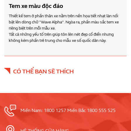
Tem xe màu độc đáo
Thiết kế tem ở phần thân xe nằm trên nền họa tiết nhạt làn nổi
bật lên dòng chữ "Wave Alpha". Ngòa ra, phần màu sắc tem xe
riêng biệt trên mỗi mẫu xe.
Tất cả những yếu tố trên giúp tôn lên nét đẹp cổ điển nhưng
không kém phần trẻ trung cho mẫu xe số quốc dân này.
CÓ THỂ BẠN SẼ THÍCH
Miền Nam: 1800 1257 Miền Bắc 1800 555 525
HỆ THỐNG CỬA HÀNG