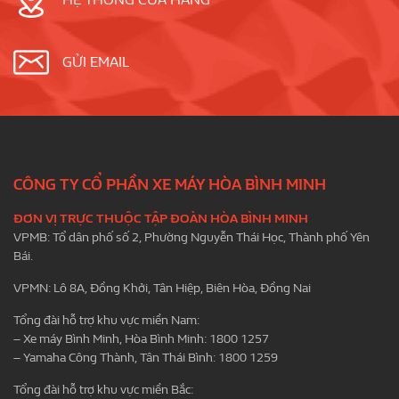
GỬI EMAIL
CÔNG TY CỔ PHẦN XE MÁY HÒA BÌNH MINH
ĐƠN VỊ TRỰC THUỘC TẬP ĐOÀN HÒA BÌNH MINH
VPMB: Tổ dân phố số 2, Phường Nguyễn Thái Học, Thành phố Yên
Bái.
VPMN: Lô 8A, Đồng Khởi, Tân Hiệp, Biên Hòa, Đồng Nai
Tổng đài hỗ trợ khu vực miền Nam:
– Xe máy Bình Minh, Hòa Bình Minh: 1800 1257
– Yamaha Công Thành, Tân Thái Bình: 1800 1259
Tổng đài hỗ trợ khu vực miền Bắc: